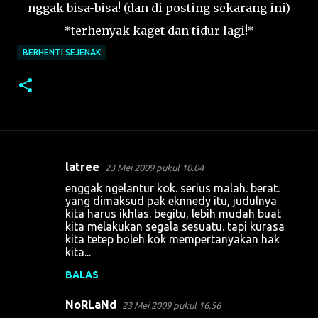
nggak bisa-bisa! (dan di posting sekarang ini)
*terhenyak kaget dan tidur lagi!*
BERHENTI SEJENAK
latree
23 Mei 2009 pukul 10.04
K
enggak ngelantur kok. serius malah. berat.
o
yang dimaksud pak eknnedy itu, judulnya
kita harus ikhlas. begitu, lebih mudah buat
m
kita melakukan segala sesuatu. tapi kurasa
e
kita tetep boleh kok mempertanyakan hak
kita...
n
t
BALAS
a
NoRLaNd
23 Mei 2009 pukul 16.56
r