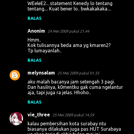
WEeleE2... statement Kenedy lo tentang
tentang.... Kuat bener lo.. bwkakakaka....
BALAS
Anonim
24 Mei 2009 pukul 21.44
Hmm..
Kok tulisannya beda ama yg kmaren2?
Tp lumayanlah..
BALAS
melynsalam
25 Mei 2009 pukul 01.33
aku malah bacanya jam setengah 3 pagi.
Dan hasilnya, k0mentku gak cuma ngelantur
aja, tapi juga ra jelas. Hhoho..
BALAS
vie_three
25 Mei 2009 pukul 14.59
kalau pembersihan kota surabay ntu
biasanya dilakukan juga pas HUT Surabaya