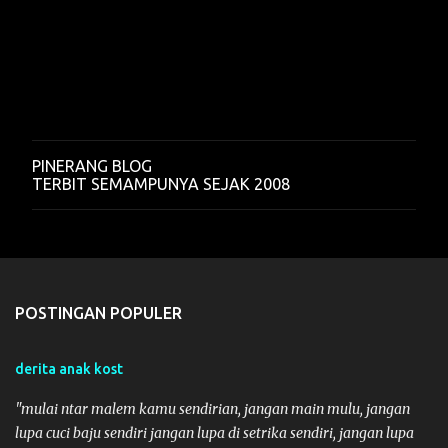
PINERANG BLOG
P
TERBIT SEMAMPUNYA SEJAK 2008
o
s
t
i
n
g
K
POSTINGAN POPULER
o
m
e
n
derita anak kost
t
a
"mulai ntar malem kamu sendirian, jangan main mulu, jangan
r
lupa cuci baju sendiri jangan lupa di setrika sendiri, jangan lupa