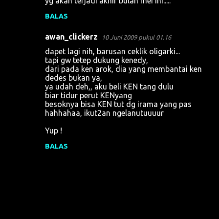
yg akan terjadi akhir bulan mei ini.....
BALAS
awan_clickerz
10 Juni 2009 pukul 01.16
dapet lagi nih, barusan ceklik oligarki...
tapi gw tetep dukung kenedy,
dari pada ken arok, dia yang membantai ken
dedes bukan ya,
ya udah deh,, aku beli KEN tang dulu
biar tidur perut KENyang
besoknya bisa KEN tut dg irama yang pas
hahhahaa, ikut2an ngelanutuuuur
Yup !
BALAS