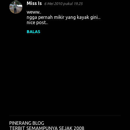
Miss Is
6 Mei 2010 pukul 19.25
K
weww..
o
ngga pernah mikir yang kayak gini...
nice post..
m
e
BALAS
n
t
a
r
PINERANG BLOG
P
TERBIT SEMAMPUNYA SEJAK 2008
o