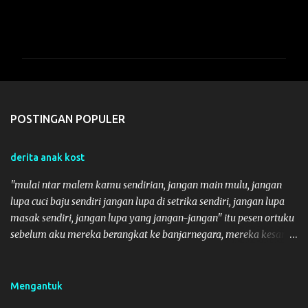
K
o
m
e
n
t
POSTINGAN POPULER
a
r
derita anak kost
"mulai ntar malem kamu sendirian, jangan main mulu, jangan
lupa cuci baju sendiri jangan lupa di setrika sendiri, jangan lupa
masak sendiri, jangan lupa yang jangan-jangan" itu pesen ortuku
sebelum aku mereka berangkat ke banjarnegara, mereka kesana
bukan buat jalan-jalan atau cuman berburu batik jateng, tapi
mereka kesana buat datang ke acara pernikahan sodaraku. klo
diitung-itung sih jauh juga jaraknya dari sby-bnjarngara di
Mengantuk
dalam mobil ada 8 oranganlah klo gak salah, dan sampe tulisan