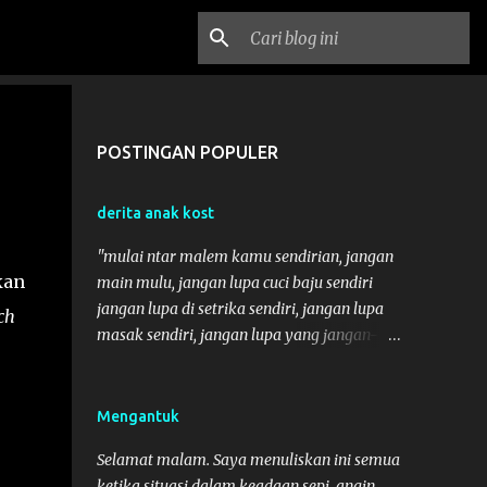
POSTINGAN POPULER
derita anak kost
"mulai ntar malem kamu sendirian, jangan
kan
main mulu, jangan lupa cuci baju sendiri
jangan lupa di setrika sendiri, jangan lupa
ch
masak sendiri, jangan lupa yang jangan-
jangan" itu pesen ortuku sebelum aku
mereka berangkat ke banjarnegara, mereka
kesana bukan buat jalan-jalan atau cuman
Mengantuk
berburu batik jateng, tapi mereka kesana
Selamat malam. Saya menuliskan ini semua
buat datang ke acara pernikahan sodaraku.
ketika situasi dalam keadaan sepi, angin