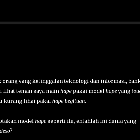
Langsung ke konten utama
 orang yang ketinggalan teknologi dan informasi, bah
u lihat teman saya main
hape
pakai model
hape
yang
tou
tu kurang lihai pakai
hape begituan
.
ptakan model
hape
seperti itu, entahlah ini dunia yang
deso
?