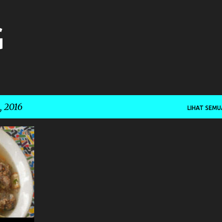
Langsung ke konten utama
G
, 2016
LIHAT SEMU