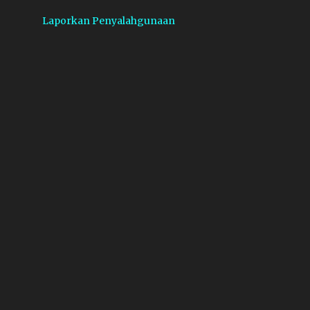
2
2016
Laporkan Penyalahgunaan
1
Agustus
1
Januari
3
2014
1
Desember
1
Juli
1
Februari
6
2013
3
Oktober
3
Mei
4
2012
1
November
1
Maret