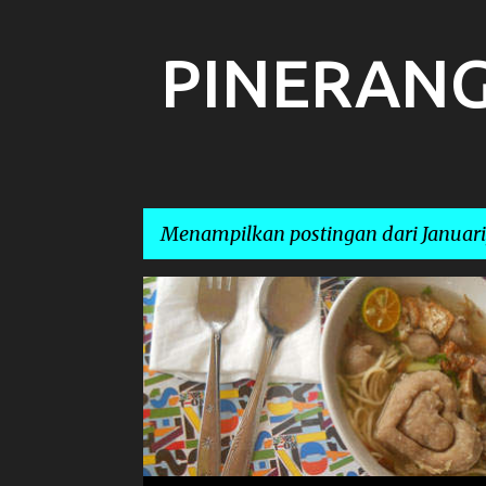
PINERAN
Menampilkan postingan dari Januari
P
ALUR PERCINTAAN
o
s
t
i
n