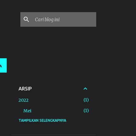
A
ARSIP
1
2022
1
Mei
TAMPILKAN SELENGKAPNYA
1
2021
1
Januari