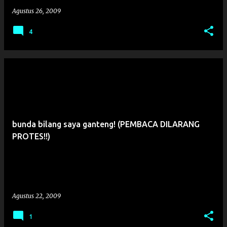
a
Agustus 26, 2009
n
4
bunda bilang saya ganteng! (PEMBACA DILARANG
PROTES!!)
Agustus 22, 2009
1