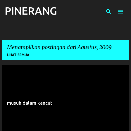
PINERANG
Langsung ke konten utama
Menampilkan postingan dari Agustus, 2009
LIHAT SEMUA
P
o
s
t
musuh dalam kancut
i
n
g