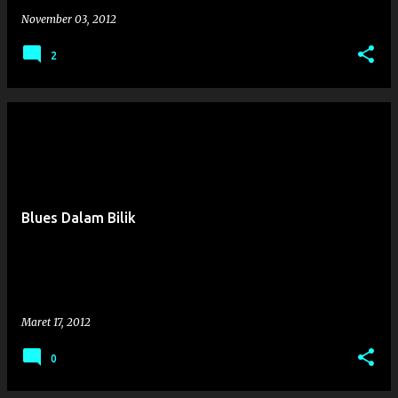
a
November 03, 2012
n
2
Blues Dalam Bilik
Maret 17, 2012
0