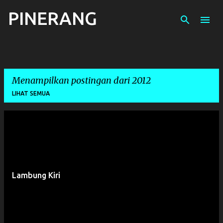
PINERANG
Langsung ke konten utama
Menampilkan postingan dari 2012
LIHAT SEMUA
P
o
s
t
Lambung Kiri
i
n
g