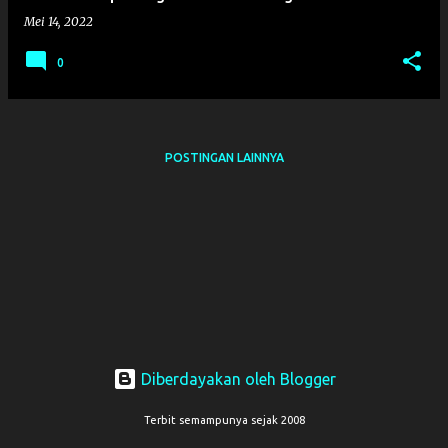
a
Mei 14, 2022
n
0
POSTINGAN LAINNYA
Diberdayakan oleh Blogger
Terbit semampunya sejak 2008